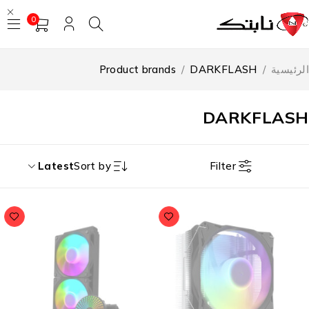
0
رئيسية
/
DARKFLASH
/
Product brands
DARKFLAS
Filter
Latest
Sort by