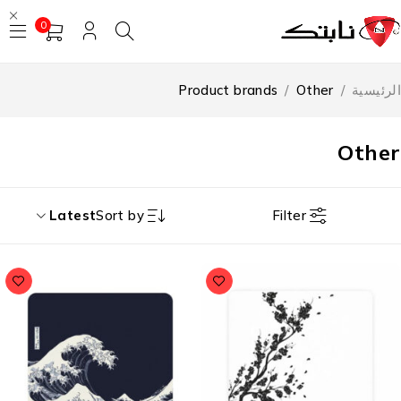
0
رئيسية
/
Other
/
Product brands
Othe
Filter
Latest
Sort by