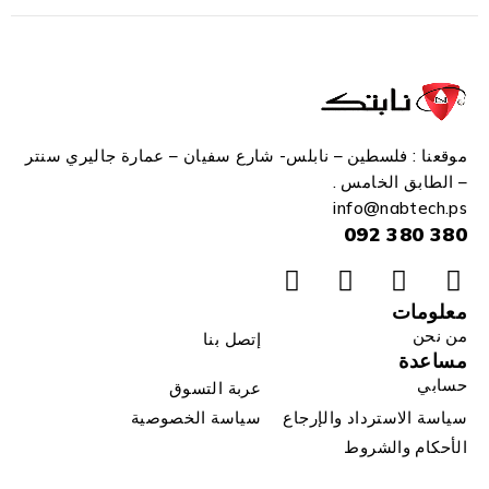
موقعنا : فلسطين – نابلس- شارع سفيان – عمارة جاليري سنتر
– الطابق الخامس .
info
@n
abtech.ps
380 380 092
معلومات
من نحن
إتصل بنا
مساعدة
حسابي
عربة التسوق
سياسة الاسترداد والإرجاع
سياسة الخصوصية
الأحكام والشروط