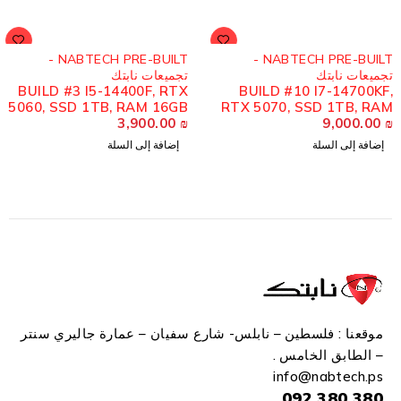
NABTECH PRE-BUILT -
NABTECH PRE-BUILT -
تجميعات نابتك
تجميعات نابتك
BUILD #3 I5-14400F, RTX
BUILD #10 I7-14700KF,
5060, SSD 1TB, RAM 16GB
RTX 5070, SSD 1TB, RAM
3,900.00
D4
₪
9,000.00
32GB D5
₪
إضافة إلى السلة
إضافة إلى السلة
موقعنا : فلسطين – نابلس- شارع سفيان – عمارة جاليري سنتر
– الطابق الخامس .
info
@n
abtech.ps
380 380 092