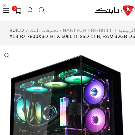
0
لرئيسية
/
NABTECH PRE-BUILT - تجميعات نابتك
/
BUILD
#13 R7 7800X3D, RTX 5060TI, SSD 1TB, RAM 32GB D