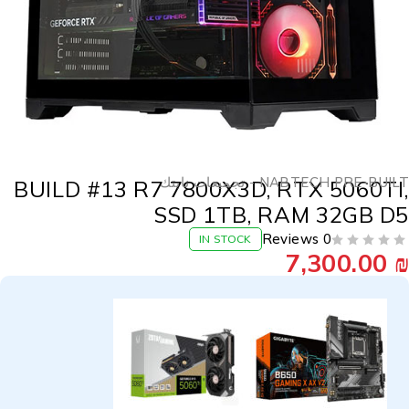
NABTECH PRE-BUI - تجميعات نابتك
BUILD #13 R7 7800X3D, RTX 5060TI
SSD 1TB, RAM 32GB D
0 Reviews
IN STOCK
7,300.00