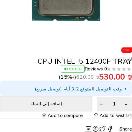
-15
لمعالجات
CPU INTEL i5 12400F TRA
0 Reviews
IN STOCK
530.00
15
%)
(-
620.00
₪
وقت التوصيل المتوقع 2-3 أيام (توصيل سريع)
إضافة إلى السلة
Add to compare
Add to wishlis
Share