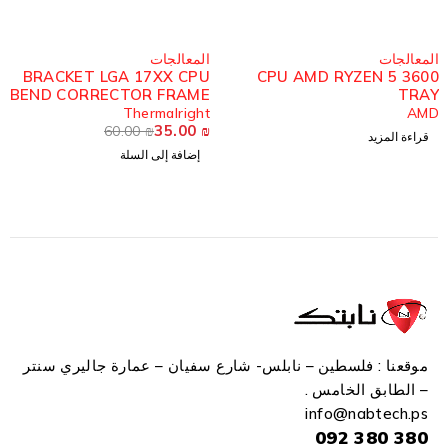
مُباع
-42%
المعالجات
المعالجات
BRACKET LGA 17XX CPU
CPU AMD RYZEN 5 3600
BEND CORRECTOR FRAME
TRAY
THERMALRIGHT
Thermalright
AMD
35.00
₪
60.00
₪
قراءة المزيد
إضافة إلى السلة
موقعنا : فلسطين – نابلس- شارع سفيان – عمارة جاليري سنتر
– الطابق الخامس .
info
@n
abtech.ps
380 380 092