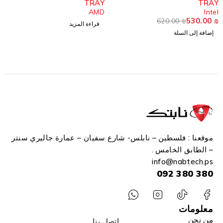
OX
TRAY
T
tel
AMD
I
0
₪
530.
620.00
₪
قراءة المزيد
فة إلى السلة
ق
موقعنا : فلسطين – نابلس- شارع سفيان – عمارة جاليري سنتر
– الطابق الخامس .
info
@n
abtech.ps
380 380 092
معلومات
من نحن
إتصل بنا