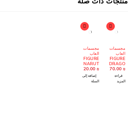
منتجات ذات صلة
مُباع
مجسمات
مجسمات
العاب
العاب
FIGURE
FIGURE
NARUT
DRAGO
20.00
O
₪
70.00
N BALL
₪
COLLEC
Z GOKU
قراءة
إضافة إلى
TION
المزيد
السلة