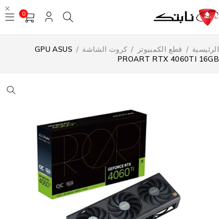
0
لرئيسية
/
قطع الكمبيوتر
/
كروت الشاشة
/
GPU ASUS
PROART RTX 4060TI 16G