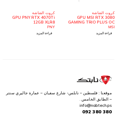
مُباع
مُباع
كروت الشاشة
كروت الشاشة
GPU PNY RTX 4070Ti
GPU MSI RTX 3080
12GB XLR8
GAMING TRIO PLUS OC
12GB
PNY
MSI
قراءة المزيد
قراءة المزيد
موقعنا : فلسطين – نابلس- شارع سفيان – عمارة جاليري سنتر
– الطابق الخامس .
info
@n
abtech.ps
380 380 092