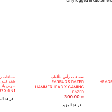
Only logged in customers
مُباع
مُباع
سماعات رأس للألعاب
سماعات رأ
طقم كبيور
EARBUDS RAZER
HEADS
ماوس باد
HAMMERHEAD X GAMING
70 4iN1
RAZER
WIRELESS
300.00
₪
قراءة الم
قراءة المزيد