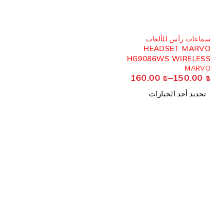
مُباع
سماعات رأس للألعاب
HEADSET MARVO
HG9086WS WIRELESS
MARVO
160.00
₪
–
150.00
₪
تحديد أحد الخيارات
معلوما