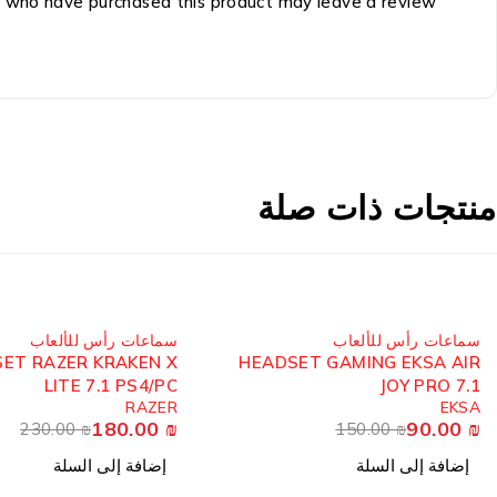
 who have purchased this product may leave a review.
منتجات ذات صلة
-22%
-40%
سماعات رأس للألعاب
سماعات رأس للألعاب
ET RAZER KRAKEN X
HEADSET GAMING EKSA AIR
LITE 7.1 PS4/PC
JOY PRO 7.1
RAZER
EKSA
180.00
₪
90.00
₪
230.00
₪
150.00
₪
إضافة إلى السلة
إضافة إلى السلة