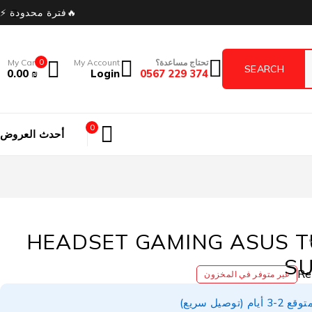
🔥فترة محدودة ⚡
تحتاج مساعدة؟
My Account
0
My Cart
0.00
₪
Login
374 229 0567
0
أحدث العروض
HEADSET GAMING ASUS TU
S
غير متوفر في المخزون
توصيل سريع)