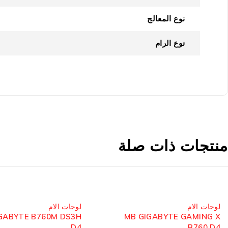
نوع المعالج
نوع الرام
منتجات ذات صلة
مُباع
مُباع
لوحات الام
لوحات الام
GABYTE B760M DS3H
MB GIGABYTE GAMING X
D4
B760 D4