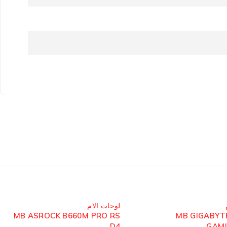
مُباع
لوحات الام
MB ASROCK B660M PRO RS
MB GIGABYT
D4
GAMI