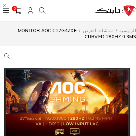
0
لرئيسية
/
شاشات العرض
/
MONITOR AOC C27G4ZXE
CURVED 280HZ 0.3M