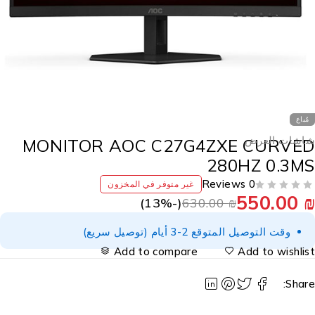
مُباع
اشات العرض
MONITOR AOC C27G4ZXE CURVE
280HZ 0.3M
0 Reviews
غير متوفر في المخزون
550.00
13
%)
(-
630.00
₪
وقت التوصيل المتوقع 2-3 أيام (توصيل سريع)
Add to compare
Add to wishlis
Share