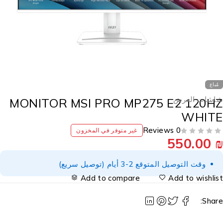
مُباع
اشات العرض
MONITOR MSI PRO MP275 E2 120H
WHIT
0 Reviews
غير متوفر في المخزون
550.00
وقت التوصيل المتوقع 2-3 أيام (توصيل سريع)
Add to compare
Add to wishlis
Share