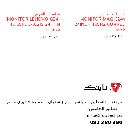
مُباع
مُباع
شاشات العرض
شاشات العرض
MONITOR FORTECH
MONITOR LENOVO G24-
24INCH 75HZ IPS
10 65FDGAC2IS 24” TN
2
144HZ
FORTECH
Lenovo
قراءة المزيد
قراءة المزيد
موقعنا : فلسطين – نابلس- شارع سفيان – عمارة جاليري سنتر
– الطابق الخامس .
info
@n
abtech.ps
380 380 092