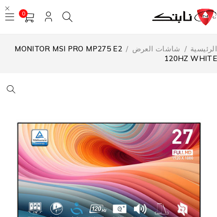
0
لرئيسية
/
شاشات العرض
/
MONITOR MSI PRO MP275 E2
120HZ WHIT