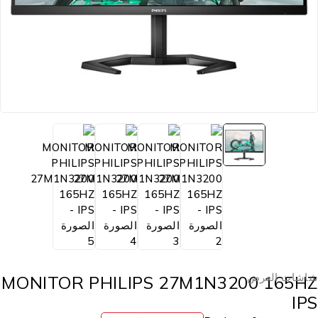
اشات العرض
MONITOR PHILIPS 27M1N3200 165H
IP