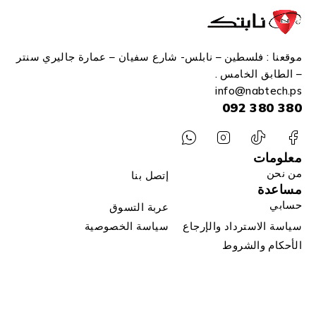
موقعنا : فلسطين – نابلس- شارع سفيان – عمارة جاليري سنتر
– الطابق الخامس .
info
@n
abtech.ps
380 380 092
معلومات
من نحن
إتصل بنا
مساعدة
حسابي
عربة التسوق
سياسة الاسترداد والإرجاع
سياسة الخصوصية
الأحكام والشروط