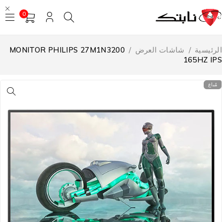
0
لرئيسية
/
شاشات العرض
/
MONITOR PHILIPS 27M1N3200
165HZ IP
مُباع