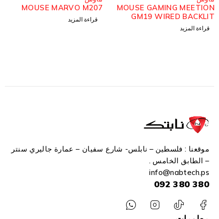
MOUSE MARVO M207
MOUSE GAMING MEETIO
GM19 WIRED BACKLI
قراءة المزيد
RG
قراءة المزيد
موقعنا : فلسطين – نابلس- شارع سفيان – عمارة جاليري سنتر
– الطابق الخامس .
info
@n
abtech.ps
380 380 092
معلومات