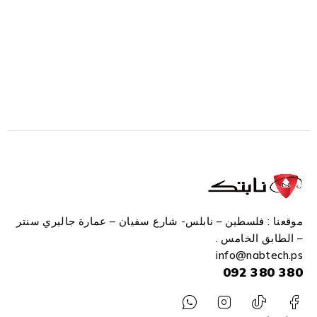
موقعنا : فلسطين – نابلس- شارع سفيان – عمارة جاليري سنتر
– الطابق الخامس .
info
@n
abtech.ps
380 380 092