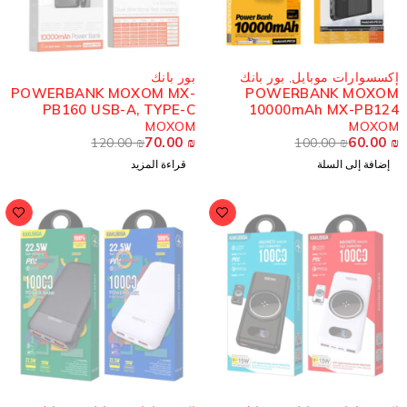
مُباع
كسسوارات موبايل
,
بور بانك
بور بانك
POWERBANK MOXOM MX-
POWERBANK MOXO
PB160 USB-A, TYPE-C
10000mAh MX-PB12
USB-A, TYPE-
MOXOM
MOXO
70.00
₪
60.00
120.00
₪
100.00
₪
إضافة إلى السلة
قراءة المزيد
ُباع
مُباع