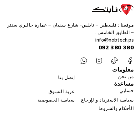
موقعنا : فلسطين – نابلس- شارع سفيان – عمارة جاليري سنتر
– الطابق الخامس .
info
@n
abtech.ps
380 380 092
معلومات
من نحن
إتصل بنا
مساعدة
حسابي
عربة التسوق
سياسة الاسترداد والإرجاع
سياسة الخصوصية
الأحكام والشروط