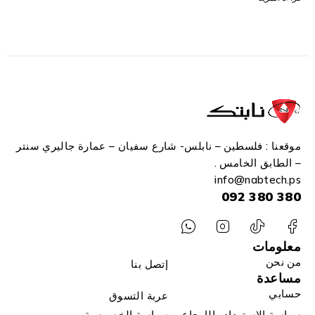
موقعنا : فلسطين – نابلس- شارع سفيان – عمارة جاليري سنتر
– الطابق الخامس .
info
@n
abtech.ps
380 380 092
معلومات
من نحن
إتصل بنا
مساعدة
حسابي
عربة التسوق
سياسة الاسترداد والإرجاع
سياسة الخصوصية