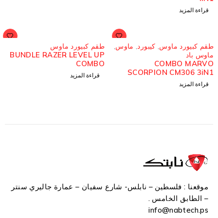
قراءة المزيد
ُباع
مُباع
قم كبيورد ماوس
,
كيبورد
,
ماوس
,
طقم كبيورد ماوس
BUNDLE RAZER LEVEL UP
اوس باد
COMBO
COMBO MARV
SCORPION CM306 3iN
قراءة المزيد
قراءة المزيد
موقعنا : فلسطين – نابلس- شارع سفيان – عمارة جاليري سنتر
– الطابق الخامس .
info
@n
abtech.ps