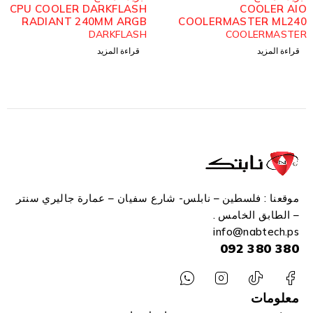
CPU COOLER FAN AIGO
CPU COOLER DARKFLASH
ICE200 AIR RGB
RADIANT 240MM ARGB
WHITE
Aigo
DARKFLASH
قراءة المزيد
قراءة المزيد
موقعنا : فلسطين – نابلس- شارع سفيان – عمارة جاليري سنتر
– الطابق الخامس .
info
@n
abtech.ps
380 380 092
معلومات