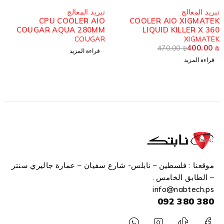
مُباع
مُباع
تبريد المعالج
تبريد المعالج
CPU COOLER AIO
COOLER AIO XIGMATEK
COUGAR AQUA 280MM
LIQUID KILLER X 360
ARGB
ARGB
COUGAR
XIGMATEK
400.00
₪
470.00
₪
قراءة المزيد
قراءة المزيد
موقعنا : فلسطين – نابلس- شارع سفيان – عمارة جاليري سنتر
– الطابق الخامس .
info
@n
abtech.ps
380 380 092