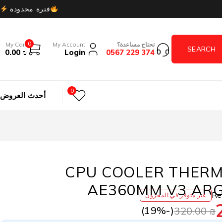
فترة محدودة
0
تحتاج مساعدة؟
My Account
My Cart
0.00
₪
Login
374 229 0567
0
أحدث العروض
CPU COOLER THER
AE360MM V3 AR
غير متوفر في المخزون
19
%)
(-
320.00
₪