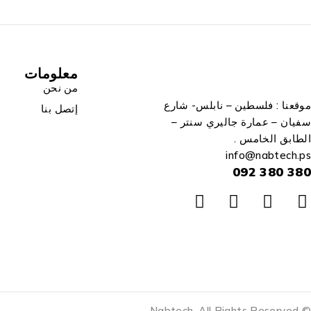
معلومات
من نحن
موقعنا : فلسطين – نابلس- شارع
إتصل بنا
سفيان – عمارة جاليري سنتر –
الطابق الخامس .
info
@n
abtech.ps
380 380 092
© Nabtech. All Rights Reserved.