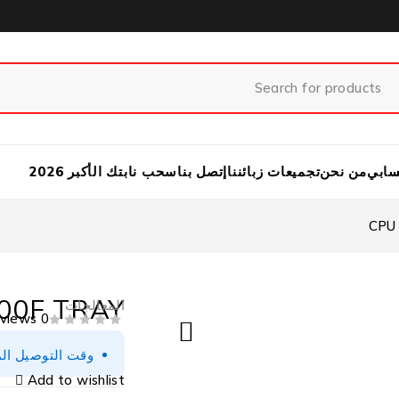
ابي
من نحن
تجميعات زبائننا
إتصل بنا
سحب نابتك الأكبر 2026
CPU
100F TRAY
المعالجات
0 Reviews
من 5
تم التقييم
وقت التوصيل المتوقع 2-3 أيام (
Add to wishlist