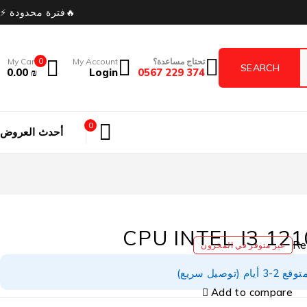
🔥فترة محدودة ⚡
تحتاج مساعدة؟
My Account
0
My Cart
0.00
₪
Login
374 229 0567
0
أحدث العروض
CPU INTEL I3 12
غير متوفر في المخزون
توصيل سريع)
Add to compare