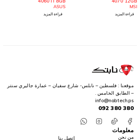
4060TI 8GB OC
4060TI 8GB
ASUS
ASUS
1,850.00
₪
1,950.00
₪
قراءة المزيد
قراءة المزيد
موقعنا : فلسطين – نابلس- شارع سفيان – عمارة جاليري سنتر
– الطابق الخامس .
info
@n
abtech.ps
380 380 092
معلومات
من نحن
إتصل بنا