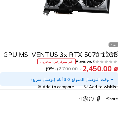
مُباع
روت الشاشة
GPU MSI VENTUS 3x RTX 5070 12G
0 Reviews
غير متوفر في المخزون
2,450.00
9
%)
(-
2,700.00
₪
وقت التوصيل المتوقع 2-3 أيام (توصيل سريع)
Add to compare
Add to wishlis
Share