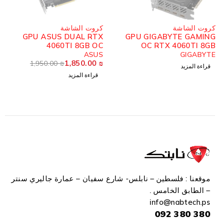
مُباع
مُباع
كروت الشاشة
كروت الشاشة
GPU ASUS DUAL RTX
GPU GIGABYTE GAMING
4060TI 8GB OC
OC RTX 4060TI 8GB
ASUS
GIGABYTE
1,850.00
₪
1,950.00
₪
قراءة المزيد
قراءة المزيد
موقعنا : فلسطين – نابلس- شارع سفيان – عمارة جاليري سنتر
– الطابق الخامس .
info
@n
abtech.ps
380 380 092