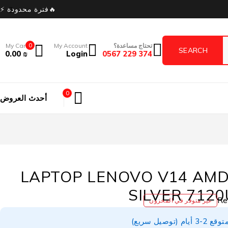
🔥فترة محدودة ⚡
تحتاج مساعدة؟
My Account
0
My Cart
0.00
₪
Login
374 229 0567
0
أحدث العروض
LAPTOP LENOVO V14 AM
SILVER 7120
غير متوفر في المخزون
توصيل سريع)