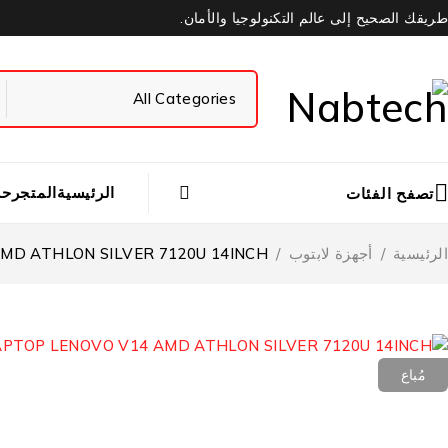
طريقك الصحيح إلى عالم التكنولوجيا والأمان.
الرئيسية
المتجر
حس
تصفح الفئات
الرئيسية
/
أجهزة لابتوب
/
MD ATHLON SILVER 7120U 14INCH
مُباع