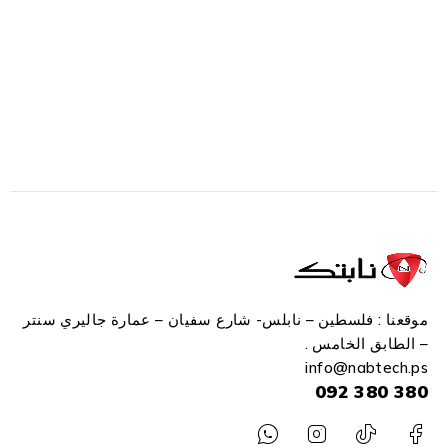
موقعنا : فلسطين – نابلس- شارع سفيان – عمارة جاليري سنتر
– الطابق الخامس .
info
@n
abtech.ps
380 380 092