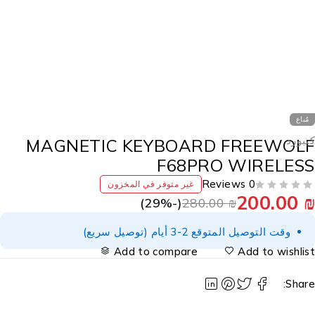
مُباع
يبورد
MAGNETIC KEYBOARD FREEWOL
F68PRO WIRELES
0 Reviews
غير متوفر في المخزون
200.00
29
%)
(-
280.00
₪
وقت التوصيل المتوقع 2-3 أيام (توصيل سريع)
Add to compare
Add to wishlis
Share