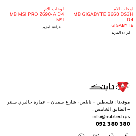
مُباع
مُباع
لوحات الام
لوحات الام
MB MSI PRO Z690-A D4
MB GIGABYTE B660 DS3H
D4
MSI
GIGABYTE
قراءة المزيد
قراءة المزيد
موقعنا : فلسطين – نابلس- شارع سفيان – عمارة جاليري سنتر
– الطابق الخامس .
info
@n
abtech.ps
380 380 092