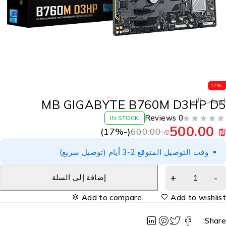
-17
وحات الام
MB GIGABYTE B760M D3HP D
0 Reviews
IN STOCK
500.00
17
%)
(-
600.00
₪
وقت التوصيل المتوقع 2-3 أيام (توصيل سريع)
إضافة إلى السلة
Add to compare
Add to wishlis
Share