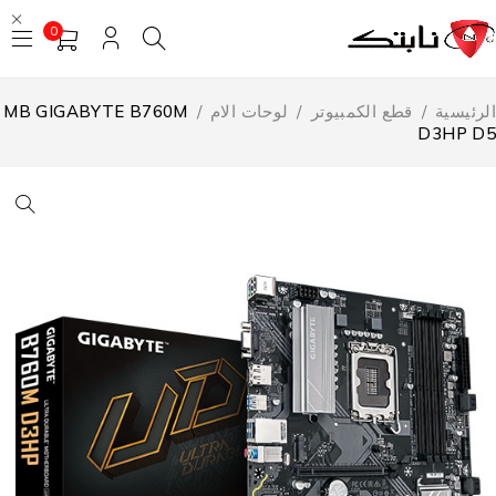
0
لرئيسية
/
قطع الكمبيوتر
/
لوحات الام
/
MB GIGABYTE B760M
D3HP D