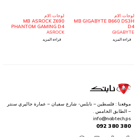
مُباع
مُباع
لوحات الام
المعالجات
,
لوحات الام
,
MB ASROCK Z690
MB GI
وحدات تخزين SSD
E MB ASUS PRIME
PHANTOM GAMING D4
-M, CPU I5-12400F
ASROCK
, NVME KINGSTON
قراءة المزيد
قراءة المزيد
500GB
موقعنا : فلسطين – نابلس- شارع سفيان – عمارة جاليري سنتر
– الطابق الخامس .
info
@n
abtech.ps
380 380 092