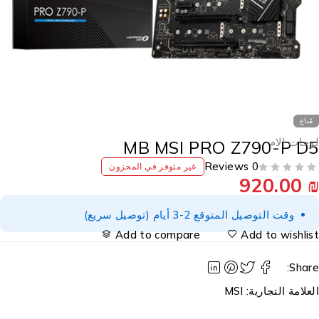
مُباع
وحات الام
MB MSI PRO Z790-P D
0 Reviews
غير متوفر في المخزون
920.00
وقت التوصيل المتوقع 2-3 أيام (توصيل سريع)
Add to compare
Add to wishlis
Share
لعلامة التجارية:
MSI