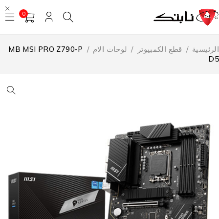
0
لرئيسية
/
قطع الكمبيوتر
/
لوحات الام
/
MB MSI PRO Z790-P
D