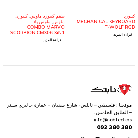
مُباع
مُباع
كيبورد
طقم كبيورد ماوس
,
كيبورد
,
MECHANICAL KEYBOARD
ماوس
,
ماوس باد
COMBO MARVO
T-WOLF RGB
SCORPION CM306 3iN1
قراءة المزيد
قراءة المزيد
موقعنا : فلسطين – نابلس- شارع سفيان – عمارة جاليري سنتر
– الطابق الخامس .
info
@n
abtech.ps
380 380 092