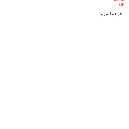
HP
قراءة المزيد
معلوما
من نحن
موقعنا : فلسطين – نابلس- شارع
إتصل بنا
سفيان – عمارة جاليري سنتر –
الطابق الخامس .
info
@n
abtech.ps
380 380 092