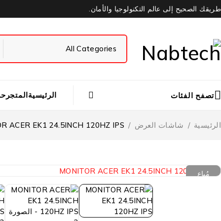
طريقك الصحيح إلى عالم التكنولوجيا والأمان.
الرئيسية
المتجر
حس
تصفح الفئات
الرئيسية
/
شاشات العرض
/
R ACER EK1 24.5INCH 120HZ IPS
مُباع