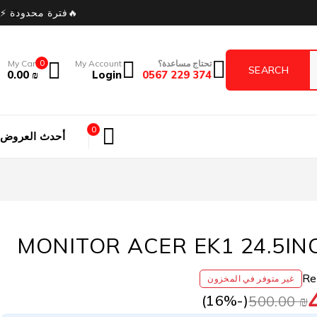
🔥فترة محدودة ⚡
تحتاج مساعدة؟
My Account
0
My Cart
0.00
₪
Login
374 229 0567
0
أحدث العروض
MONITOR ACER EK1 24.5IN
غير متوفر في المخزون
16
%)
(-
500.00
₪