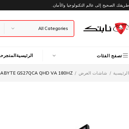
طريقك الصحيح إلى عالم التكنولوجيا والأمان.
الرئيسية
المتجر
حس
تصفح الفئات
الرئيسية
/
شاشات العرض
/
GABYTE GS27QCA QHD VA 180HZ