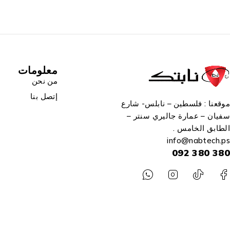
معلومات
من نحن
إتصل بنا
موقعنا : فلسطين – نابلس- شارع
سفيان – عمارة جاليري سنتر –
الطابق الخامس .
info
@n
abtech.ps
380 380 092