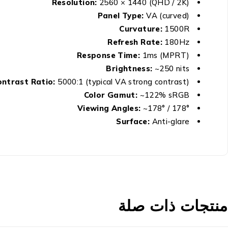
Resolution:
2560 × 1440 (QHD / 2K)
Panel Type:
VA (curved)
Curvature:
1500R
Refresh Rate:
180Hz
Response Time:
1ms (MPRT)
Brightness:
~250 nits
ontrast Ratio:
5000:1 (typical VA strong contrast)
Color Gamut:
~122% sRGB
Viewing Angles:
~178° / 178°
Surface:
Anti-glare
منتجات ذات صلة