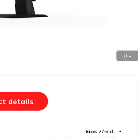
مُباع
t details
Size:
27-inch