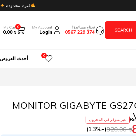
فترة محدودة
0
تحتاج مساعدة؟
My Account
My Cart
0.00
₪
Login
374 229 0567
0
أحدث العروض
MONITOR GIGABYTE GS2
غير متوفر في المخزون
13
%)
(-
920.00
₪