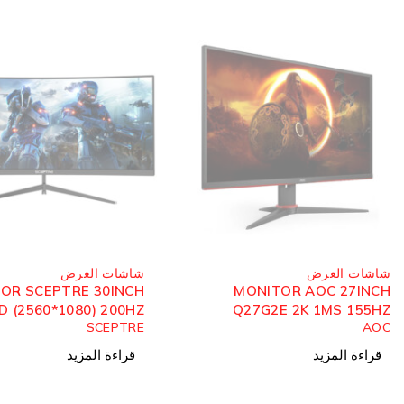
مُباع
مُباع
شاشات العرض
شاشات العرض
R HP 32s 32INCH IPS
MONITOR SCEPTRE 30INCH
60HZ
21:9 FHD (2560*1080) 200HZ
HP
SCEPTRE
CURVED
قراءة المزيد
قراءة المزيد