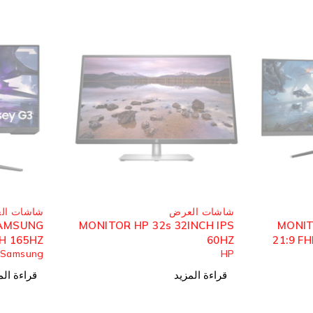
مُباع
مُباع
شاشات العرض
شاشات ال
4'' 75HZ
MONITOR SAMSUNG
MONITO
IPS
ODYSSEY G3 27INCH 165HZ
Solid
Samsung
CURVED
قراءة المزيد
قراءة الم