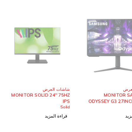
مُباع
عرض
شاشات العرض
MONITOR ASUS TUF
MONITOR SOLID 2
VG24VQE 23.6″ CURVED VA
ASUS
144HZ
زيد
قراءة المزيد