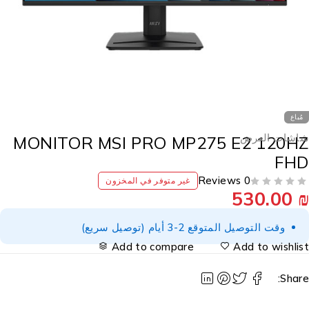
مُباع
اشات العرض
MONITOR MSI PRO MP275 E2 120H
FH
0 Reviews
غير متوفر في المخزون
530.00
وقت التوصيل المتوقع 2-3 أيام (توصيل سريع)
Add to compare
Add to wishlis
Share