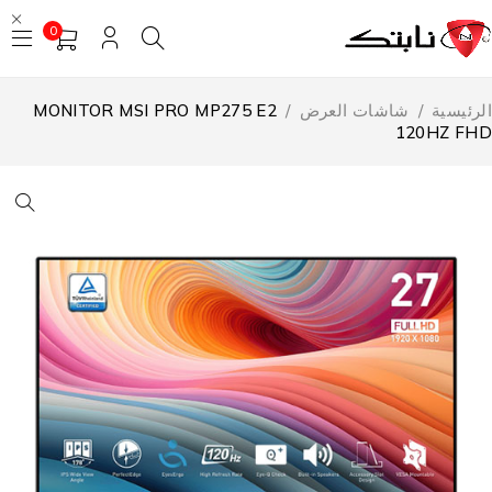
0
لرئيسية
/
شاشات العرض
/
MONITOR MSI PRO MP275 E2
120HZ FH