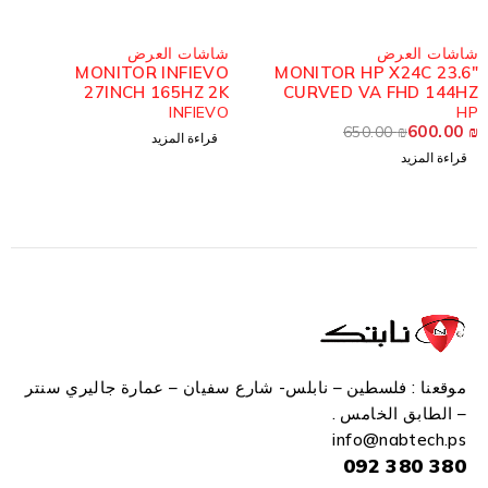
مُباع
مُباع
شاشات العرض
شاشات العرض
MONITOR INFIEVO
MONITOR HP X24C 23.6"
27INCH 165HZ 2K
CURVED VA FHD 144HZ
CURVED
INFIEVO
HP
600.00
₪
650.00
₪
قراءة المزيد
قراءة المزيد
موقعنا : فلسطين – نابلس- شارع سفيان – عمارة جاليري سنتر
– الطابق الخامس .
info
@n
abtech.ps
380 380 092