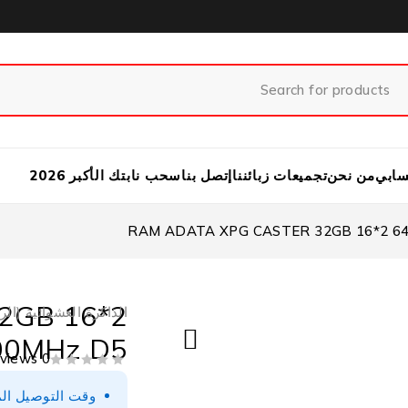
ابي
من نحن
تجميعات زبائننا
إتصل بنا
سحب نابتك الأكبر 2026
RAM ADATA XPG CASTER 32GB 16*2 6
2GB 16*2
الذاكرة العشوائية (الر
00MHz D5
0 Reviews
من 5
تم التقييم
وقت التوصيل المتوقع 2-3 أيام (