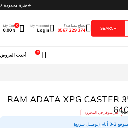
🔥فترة محدودة ⚡
تحتاج مساعدة؟
My Account
0
My Cart
0.00
₪
Login
374 229 0567
0
أحدث العروض
RAM ADATA XPG CASTER 3
ام)
64
غير متوفر في المخزون
توصيل سريع)