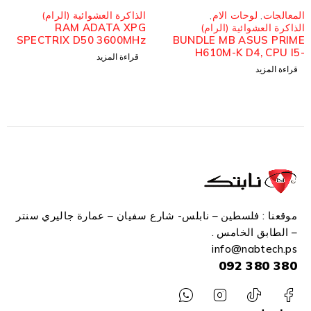
مُباع
مُباع
المعالجات
,
لوحات الام
,
الذاكرة العشوائية (الرام)
RAM ADATA XPG
الذاكرة العشوائية (الرام)
SPECTRIX D50 3600MHz
BUNDLE MB ASUS PRIME
DDR4 1x8GB RGB
H610M-K D4, CPU I5-
قراءة المزيد
12400F TRAY, RAM XPG
قراءة المزيد
D41 16 (8*2) 3200MHZ
موقعنا : فلسطين – نابلس- شارع سفيان – عمارة جاليري سنتر
– الطابق الخامس .
info
@n
abtech.ps
380 380 092