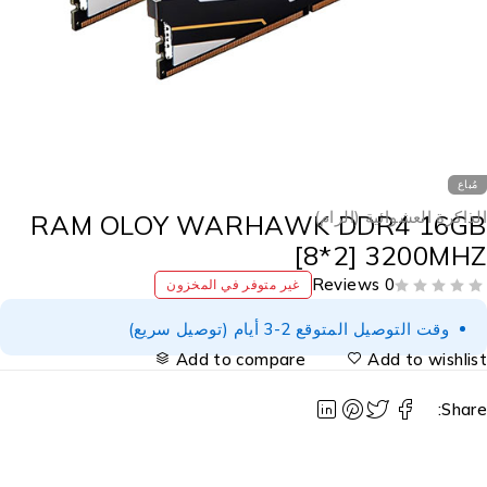
مُباع
لذاكرة العشوائية (الرام)
RAM OLOY WARHAWK DDR4 16G
[8*2] 3200MH
0 Reviews
غير متوفر في المخزون
وقت التوصيل المتوقع 2-3 أيام (توصيل سريع)
Add to compare
Add to wishlis
Share