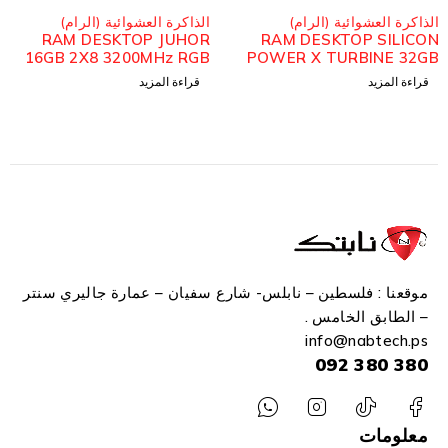
مُباع
مُباع
الذاكرة العشوائية (الرام)
الذاكرة العشوائية (الرام)
M DESKTOP KINGBANK
RAM DESKTOP JUHOR
GB 8*2 3600MHz DDR4
16GB 2X8 3200MHz RGB
P
WHITE
قراءة المزيد
قراءة المزيد
موقعنا : فلسطين – نابلس- شارع سفيان – عمارة جاليري سنتر
– الطابق الخامس .
info
@n
abtech.ps
380 380 092
معلومات