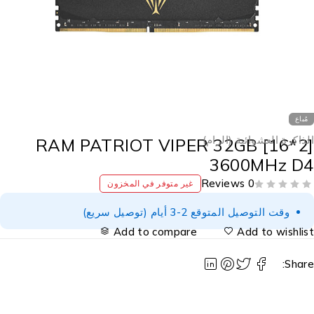
مُباع
لذاكرة العشوائية (الرام)
RAM PATRIOT VIPER 32GB [16*2
3600MHz D
0 Reviews
غير متوفر في المخزون
وقت التوصيل المتوقع 2-3 أيام (توصيل سريع)
Add to compare
Add to wishlis
Share