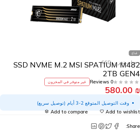
مُباع
حدات تخزين SSD
SSD NVME M.2 MSI SPATIUM M48
2TB GEN
0 Reviews
غير متوفر في المخزون
580.00
وقت التوصيل المتوقع 2-3 أيام (توصيل سريع)
Add to compare
Add to wishlis
Share