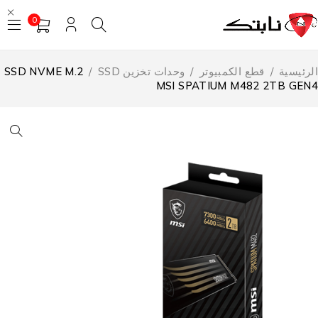
0
لرئيسية
/
قطع الكمبيوتر
/
وحدات تخزين SSD
/
SSD NVME M.2
MSI SPATIUM M482 2TB GEN