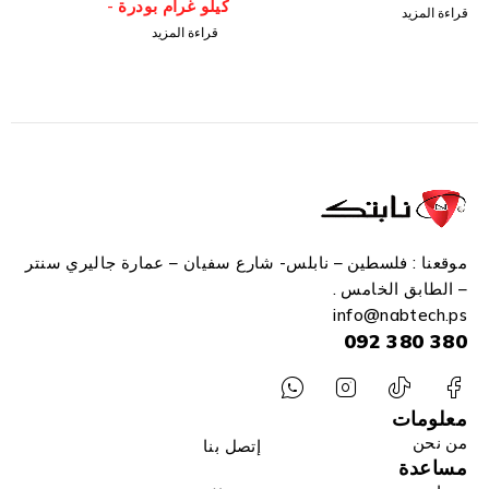
كيلو غرام بودرة -
قراءة المزيد
Extinguishing Cylinder
قراءة المزيد
موقعنا : فلسطين – نابلس- شارع سفيان – عمارة جاليري سنتر
– الطابق الخامس .
info
@n
abtech.ps
380 380 092
معلومات
من نحن
إتصل بنا
مساعدة