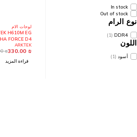
In stock
Out of stock
نوع الرام
مُباع
لوحات الام
EK H610M EG
(1)
DDR4
HA FORCE D4
اللون
ARKTEK
330.00
₪
00
₪
أسود
(1)
قراءة المزيد
معلوما