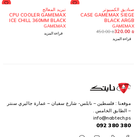
ُباع
مُباع
ناديق الكمبيوتر
تبريد المعالج
CPU COOLER GAMEMAX
CASE GAMEMAX SIEG
ICE CHILL 360MM BLACK
BLACK ARG
ARGB
GAMEMAX
GAMEMA
320.00
450.00
₪
قراءة المزيد
قراءة المزيد
موقعنا : فلسطين – نابلس- شارع سفيان – عمارة جاليري سنتر
– الطابق الخامس .
info
@n
abtech.ps
380 380 092