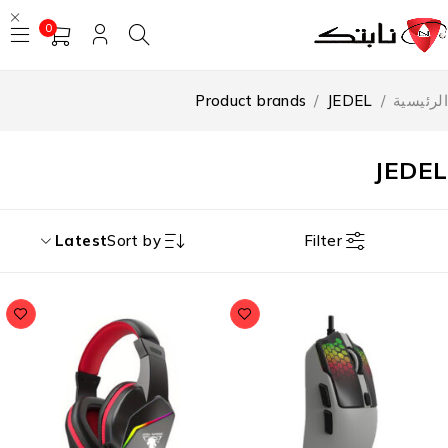
0
رئيسية
/
JEDEL
/
Product brands
JEDE
Filter
Latest
Sort by