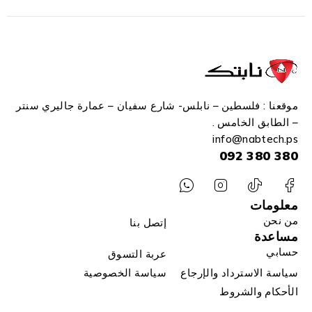
موقعنا : فلسطين – نابلس- شارع سفيان – عمارة جاليري سنتر
– الطابق الخامس .
info
@n
abtech.ps
380 380 092
معلومات
من نحن
إتصل بنا
مساعدة
حسابي
عربة التسوق
سياسة الاسترداد والإرجاع
سياسة الخصوصية
الأحكام والشروط