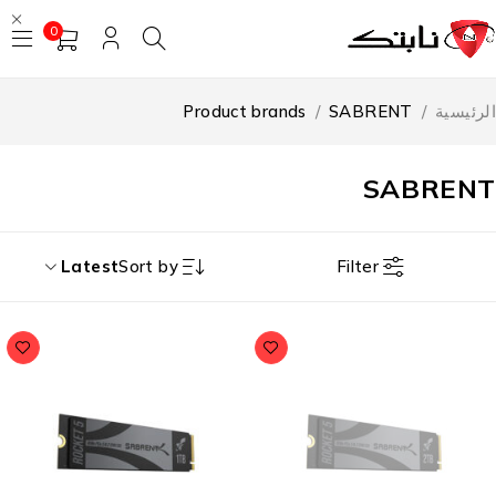
0
رئيسية
/
SABRENT
/
Product brands
SABREN
Filter
Latest
Sort by