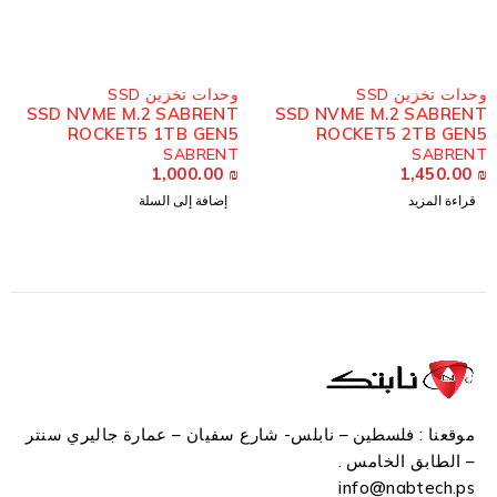
ُباع
حدات تخزين SSD
وحدات تخزين SSD
SSD NVME M.2 SABRENT
SSD NVME M.2 SABREN
ROCKET5 1TB GEN5
ROCKET5 2TB GEN
SABRENT
SABREN
1,000.00
₪
1,450.00
قراءة المزيد
إضافة إلى السلة
موقعنا : فلسطين – نابلس- شارع سفيان – عمارة جاليري سنتر
– الطابق الخامس .
info
@n
abtech.ps