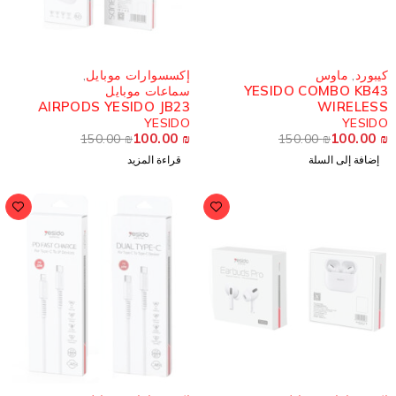
مُباع
يبورد
,
ماوس
إكسسوارات موبايل
,
YESIDO COMBO KB4
سماعات موبايل
AIRPODS YESIDO JB23
WIRELES
YESIDO
YESID
100.00
₪
100.00
150.00
₪
150.00
₪
إضافة إلى السلة
قراءة المزيد
ُباع
مُباع