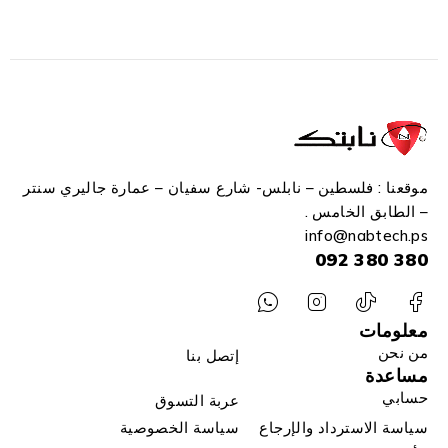
موقعنا : فلسطين – نابلس- شارع سفيان – عمارة جاليري سنتر
– الطابق الخامس .
info
@n
abtech.ps
380 380 092
معلومات
من نحن
إتصل بنا
مساعدة
حسابي
عربة التسوق
سياسة الاسترداد والإرجاع
سياسة الخصوصية