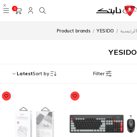
0
رئيسية
/
YESIDO
/
Product brands
YESID
Filter
Latest
Sort by