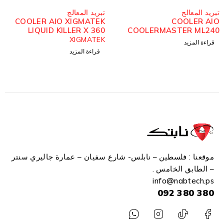
مُباع
مُباع
تبريد المعالج
تبريد المعالج
COOLER AIO XIGMATEK
COOLER AIO
LIQUID KILLER X 360
COOLERMASTER ML240
ARCTIC ARGB
V2 ARGB WHITE
XIGMATEK
قراءة المزيد
قراءة المزيد
موقعنا : فلسطين – نابلس- شارع سفيان – عمارة جاليري سنتر
– الطابق الخامس .
info
@n
abtech.ps
380 380 092