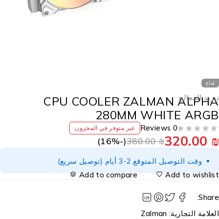
مُباع
بريد المعالج
CPU COOLER ZALMAN ALPH
280MM WHITE ARG
0 Reviews
غير متوفر في المخزون
320.00
16
%)
(-
380.00
₪
وقت التوصيل المتوقع 2-3 أيام (توصيل سريع)
Add to compare
Add to wishlis
Share
لعلامة التجارية:
Zalman