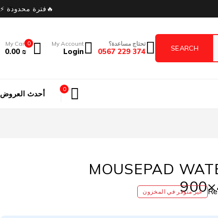
🔥فترة محدودة ⚡
تحتاج مساعدة؟
My Account
0
My Cart
0.00
₪
Login
374 229 0567
0
أحدث العروض
MOUSEPAD WAT
900
غير متوفر في المخزون