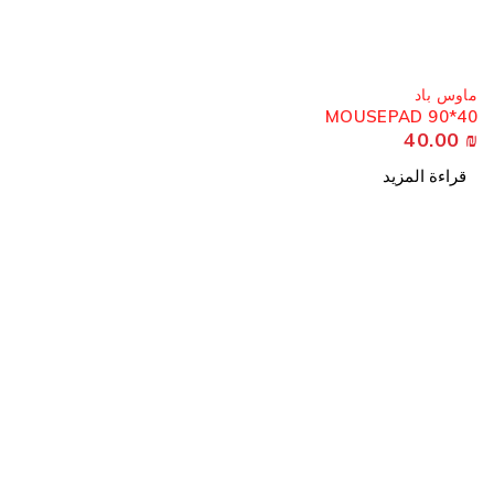
مُباع
ماوس باد
MOUSEPAD 90*40
40.00
₪
قراءة المزيد
معلوما
من نحن
موقعنا : فلسطين – نابلس- شارع