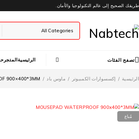
طريقك الصحيح إلى عالم التكنولوجيا والأمان.
الرئيسية
المتجر
حس
تصفح الفئات
الرئيسية
/
إكسسوارات الكمبيوتر
/
ماوس باد
/
F 900×400*3MM
مُباع