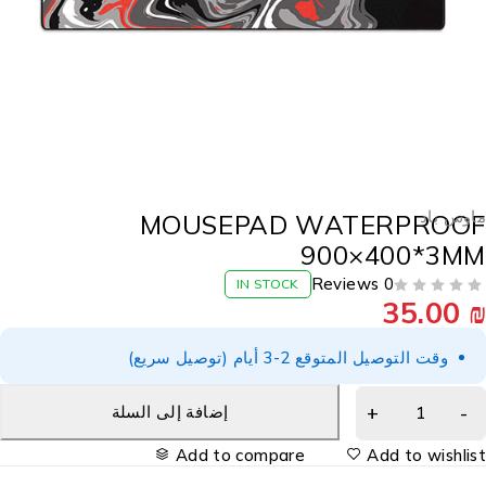
اوس باد
MOUSEPAD WATERPROO
900×400*3M
0 Reviews
IN STOCK
35.00
وقت التوصيل المتوقع 2-3 أيام (توصيل سريع)
إضافة إلى السلة
Add to compare
Add to wishlis