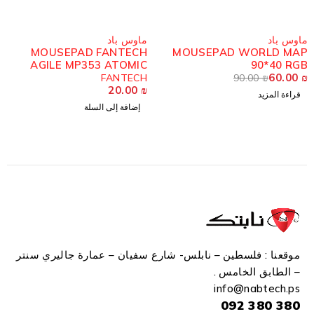
مُباع
ماوس باد
ماوس باد
 XTRIKE ME
MOUSEPAD FANTECH
MOUSEPAD
MP-606 RGB
AGILE MP353 ATOMIC
BLUE
XTRIKE ME
FANTECH
60.00
₪
20.00
₪
إضافة إلى السلة
قراءة المزيد
موقعنا : فلسطين – نابلس- شارع سفيان – عمارة جاليري سنتر
– الطابق الخامس .
info
@n
abtech.ps
380 380 092