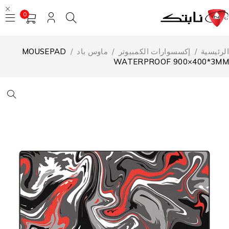
0
لرئيسية
/
إكسسوارات الكمبيوتر
/
ماوس باد
/
MOUSEPAD
WATERPROOF 900×400*3M