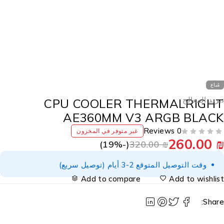
مُباع
بريد المعالج
CPU COOLER THERMALRIGH
AE360MM V3 ARGB BLAC
0 Reviews
غير متوفر في المخزون
260.00
19
%)
(-
320.00
₪
وقت التوصيل المتوقع 2-3 أيام (توصيل سريع)
Add to compare
Add to wishlis
Share