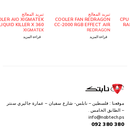
مُباع
مُباع
تبريد المعالج
تبريد المعالج
COOLER AIO XIGMATEK
COOLER FAN REDRAGON
LIQUID KILLER X 360
CC-2000 RGB EFFECT AIR
ARCTIC ARGB
XIGMATEK
REDRAGON
قراءة المزيد
قراءة المزيد
موقعنا : فلسطين – نابلس- شارع سفيان – عمارة جاليري سنتر
– الطابق الخامس .
info
@n
abtech.ps
380 380 092