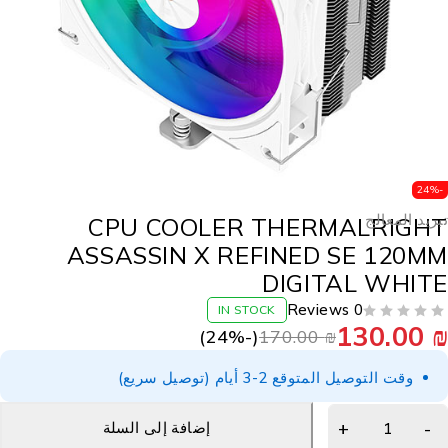
-24
بريد المعالج
CPU COOLER THERMALRIGH
ASSASSIN X REFINED SE 120M
DIGITAL WHIT
0 Reviews
IN STOCK
130.00
24
%)
(-
170.00
₪
وقت التوصيل المتوقع 2-3 أيام (توصيل سريع)
إضافة إلى السلة